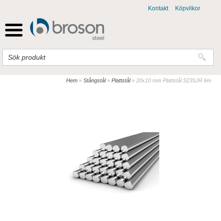
Kontakt
Köpvilkor
Hem
»
Stångstål
»
Plattstål
»
20x10 mm Plattstål S235JR 6m