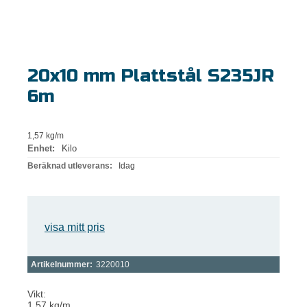
20x10 mm Plattstål S235JR
6m
1,57 kg/m
Enhet:
Kilo
Beräknad utleverans:
Idag
visa mitt pris
Artikelnummer:
3220010
Vikt:
1,57 kg/m