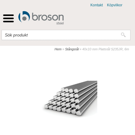
Kontakt
Köpvilkor
Hem
»
Stångstål
»
40x10 mm Plattstål S235JR, 6m