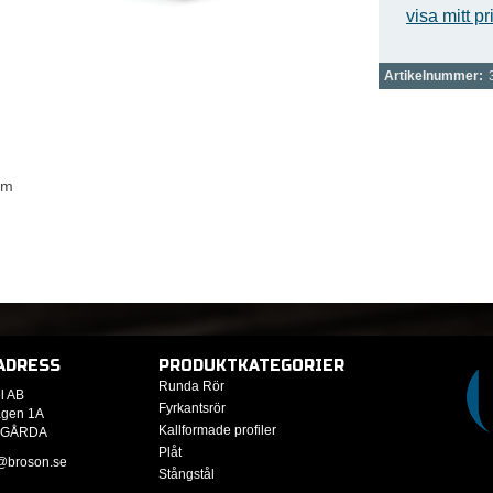
visa mitt pr
Artikelnummer:
/m
ADRESS
PRODUKTKATEGORIER
Runda Rör
l AB
Fyrkantsrör
ägen 1A
Kallformade profiler
RGÅRDA
Plåt
@broson.se
Stångstål