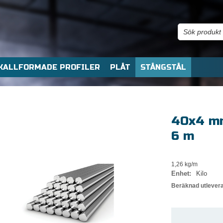
KALLFORMADE PROFILER
PLÅT
STÅNGSTÅL
40x4 mm
6 m
1,26 kg/m
Enhet:
Kilo
Beräknad utlever