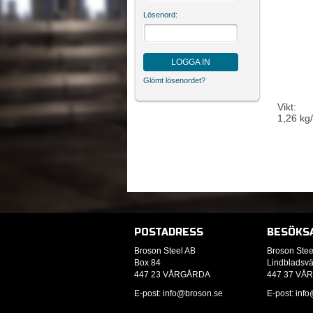
Lösenord:
LOGGA IN
Glömt lösenordet?
Vikt:
1,26 kg
POSTADRESS
BESÖKS
Broson Steel AB
Broson Stee
Box 84
Lindbladsv
447 23 VÅRGÅRDA
447 37 VÅ
E-post: info
@broson.se
E-post: info