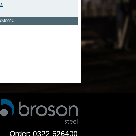
is
3240004
Order: 0322-626400