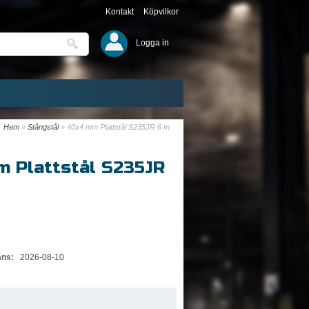
Kontakt
Köpvilkor
Logga in
Hem
»
Stångstål
»
40x4 mm Plattstål S235JR 6 m
 Plattstål S235JR
ans:
2026-08-10