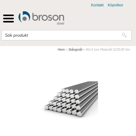
Kontakt
Köpvilkor
Hem
»
Stångstål
»
40x3 mm Plattstål S235JR 6m