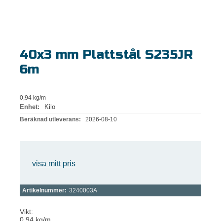
40x3 mm Plattstål S235JR
6m
0,94 kg/m
Enhet:
Kilo
Beräknad utleverans:
2026-08-10
visa mitt pris
Artikelnummer:
3240003A
Vikt:
0,94 kg/m