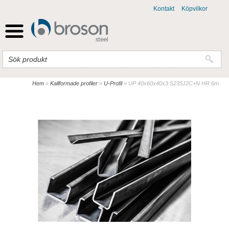
Kontakt
Köpvilkor
Hem
»
Kallformade profiler
»
U-Profil
»
UP 40x60x40x3 S235J2C+N HR 6m