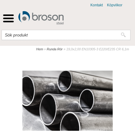
Kontakt
Köpvilkor
Hem
»
Runda Rör
»
19,0x2,00 EN10305-3 E220/E235 CR 6,1m