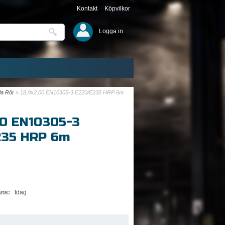
Kontakt
Köpvilkor
Logga in
a Rör
»
18,0x2,00 EN10305-3 E220/E235 HRP 6m
00 EN10305-3
235 HRP 6m
ans:
Idag