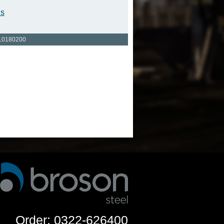
is
10180200
Order: 0322-626400