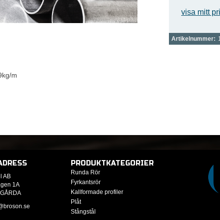
visa mitt pr
Artikelnummer:
79kg/m
ADRESS
PRODUKTKATEGORIER
Runda Rör
l AB
Fyrkantsrör
ägen 1A
Kallformade profiler
RGÅRDA
Plåt
@broson.se
Stångstål