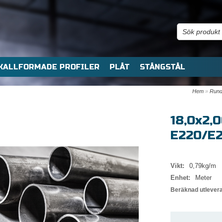
KALLFORMADE PROFILER
PLÅT
STÅNGSTÅL
Hem
»
Rund
18,0x2,
E220/E
Vikt:
0,79kg/m
Enhet:
Meter
Beräknad utlever