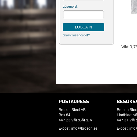
Lösenord:
LOGGA IN
Glömt lösenordet?
Vikt:0,
POSTADRESS
BESÖKS
Broson Steel AB
Broson Stee
Box 84
Lindbladsv
447 23 VÅRGÅRDA
447 37 VÅ
E-post: info
@broson.se
E-post: info