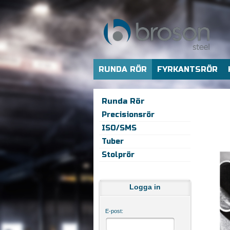
RUNDA RÖR
FYRKANTSRÖR
Runda Rör
Precisionsrör
ISO/SMS
Tuber
Stolprör
Logga in
E-post: