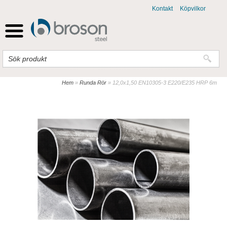
Kontakt
Köpvilkor
Hem
»
Runda Rör
»
12,0x1,50 EN10305-3 E220/E235 HRP 6m