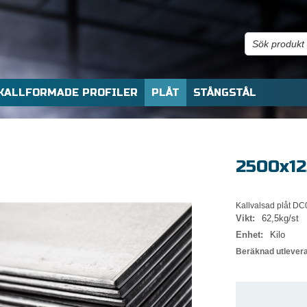
KALLFORMADE PROFILER
PLÅT
STÅNGSTÅL
2500x12
Kallvalsad plåt DC
Vikt:
62,5kg/st
Enhet:
Kilo
Beräknad utlever