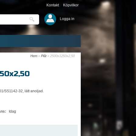
Kontakt
Köpvilkor
Logga in
Hem
»
Plåt
»
2500x1250x2,50
50x2,50
01/SS1142-32, lätt anoljad.
ans:
Idag