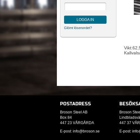
LOGGA IN
Glömt lösenordet?
Vikt:62,
Kallvals
POSTADRESS
BESÖKS
Broson Steel AB
Broson Stee
Box 84
Lindbladsv
447 23 VÅRGÅRDA
447 37 VÅ
E-post: info
@broson.se
E-post: info