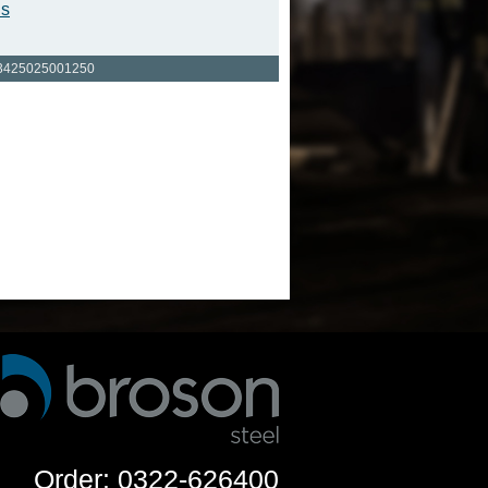
is
3425025001250
Order: 0322-626400