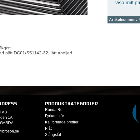
visa mitt pr
Artikelnummer:
5kg/st
ad plåt DC01/SS1142-32, lätt anoljad.
ADRESS
PRODUKTKATEGORIER
Runda Rör
l AB
Fyrkantsrör
ägen 1A
Kallformade profiler
RGÅRDA
Plåt
@broson.se
Stångstål