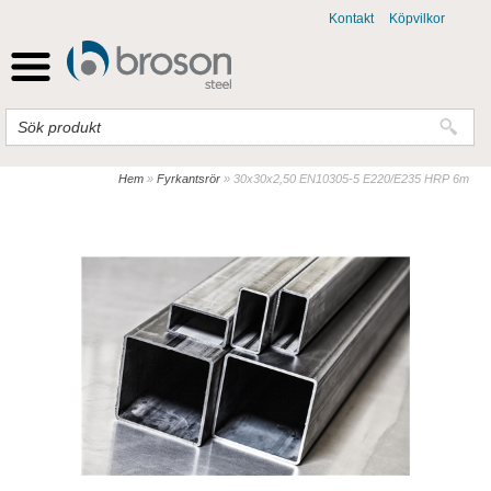
Kontakt
Köpvilkor
Hem
»
Fyrkantsrör
»
30x30x2,50 EN10305-5 E220/E235 HRP 6m